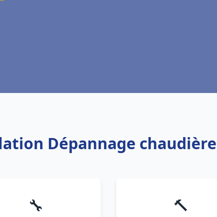
llation Dépannage chaudière
🔧
🔨