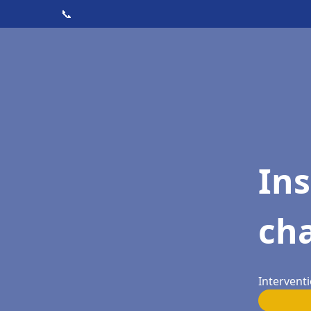
📞
In
cha
Interventi