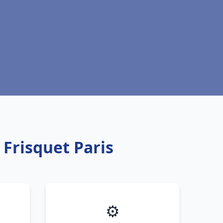
 Frisquet Paris
⚙️