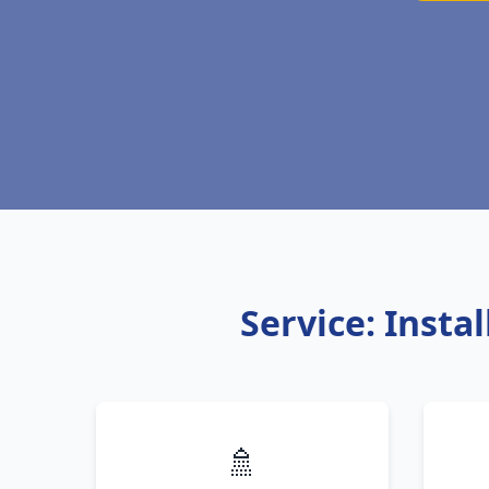
Service: Insta
🚿