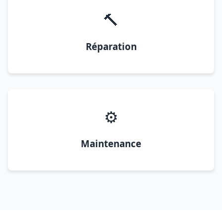
🔨
Réparation
⚙️
Maintenance