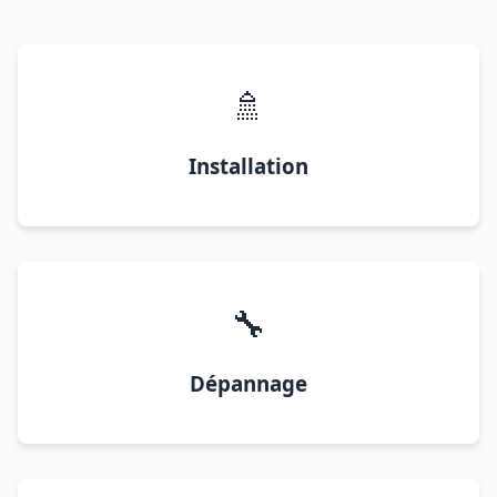
🚿
Installation
🔧
Dépannage