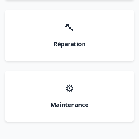
🔨
Réparation
⚙️
Maintenance