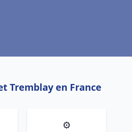
et Tremblay en France
⚙️