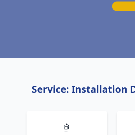
Service: Installatio
🚿