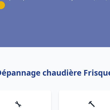
n Dépannage chaudière Frisqu
🔧
🔨