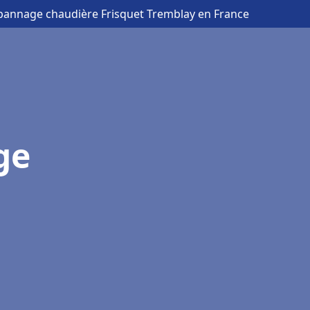
épannage chaudière Frisquet Tremblay en France
ge