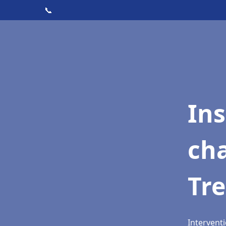
📞
In
cha
Tr
Intervent