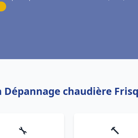
on Dépannage chaudière Frisq
🔧
🔨