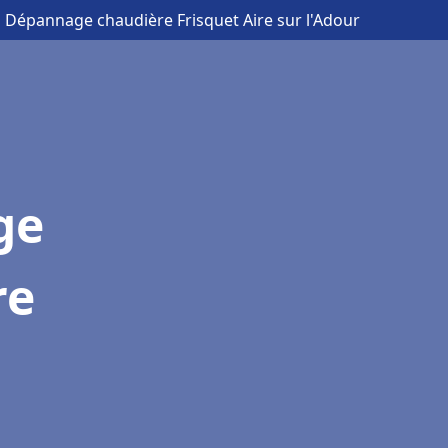
on Dépannage chaudière Frisquet Aire sur l'Adour
ge
re