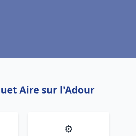
uet Aire sur l'Adour
⚙️