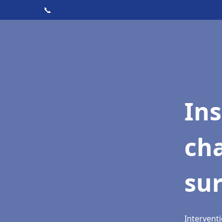
📞
In
cha
sur
Interventi