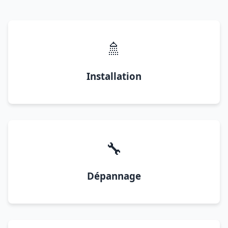
🚿
Installation
🔧
Dépannage