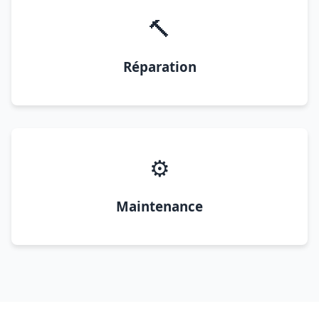
🔨
Réparation
⚙️
Maintenance