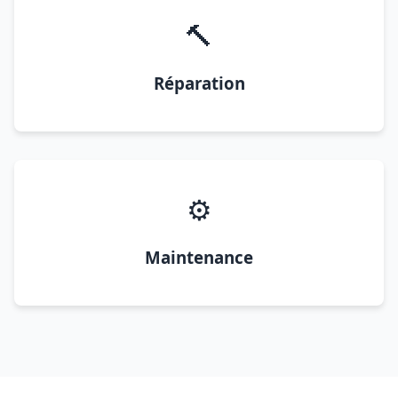
🔨
Réparation
⚙️
Maintenance