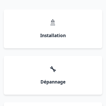
🚿
Installation
🔧
Dépannage