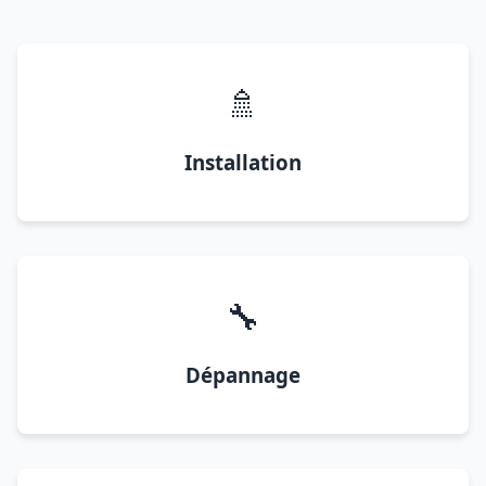
🚿
Installation
🔧
Dépannage