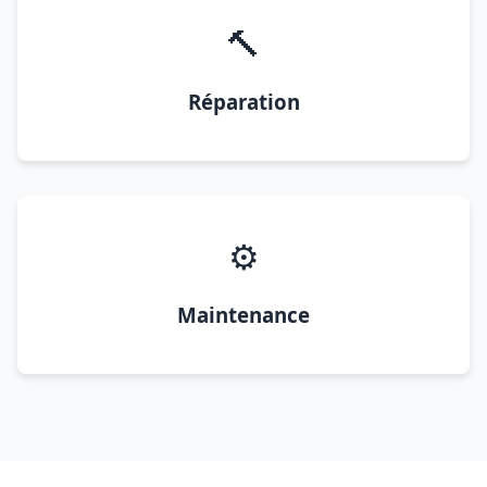
🔨
Réparation
⚙️
Maintenance