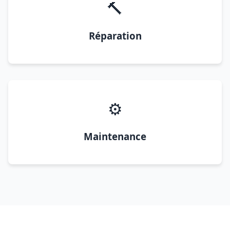
🔨
Réparation
⚙️
Maintenance