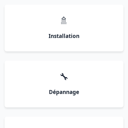
🚿
Installation
🔧
Dépannage