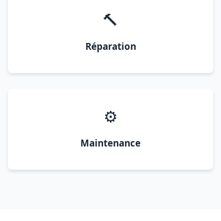
🔨
Réparation
⚙️
Maintenance