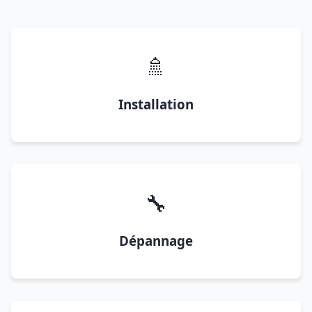
🚿
Installation
🔧
Dépannage