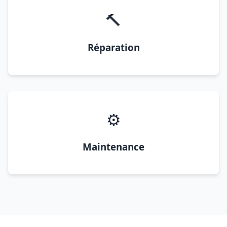
🔨
Réparation
⚙️
Maintenance