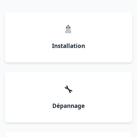
🚿
Installation
🔧
Dépannage