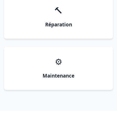
🔨
Réparation
⚙️
Maintenance