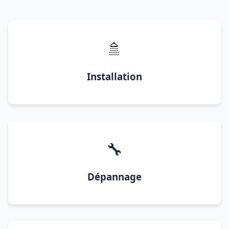
🚿
Installation
🔧
Dépannage