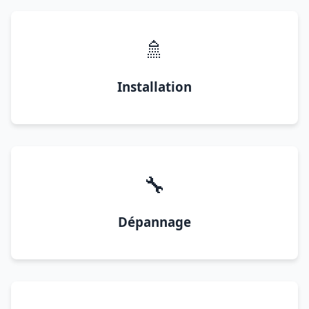
🚿
Installation
🔧
Dépannage