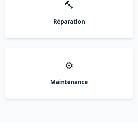
🔨
Réparation
⚙️
Maintenance