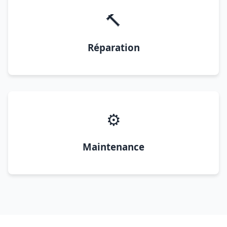
🔨
Réparation
⚙️
Maintenance