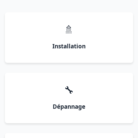
🚿
Installation
🔧
Dépannage