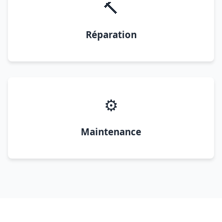
🔨
Réparation
⚙️
Maintenance