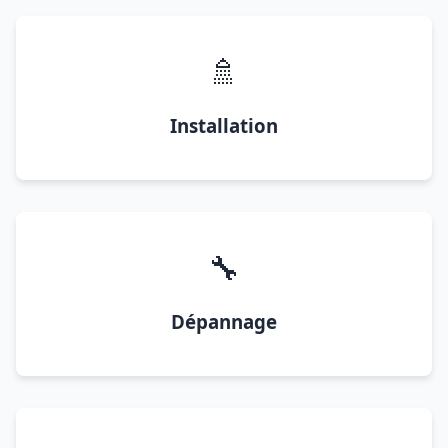
🚿
Installation
🔧
Dépannage