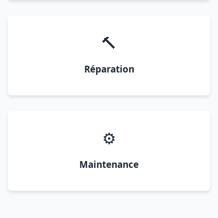
🔨
Réparation
⚙️
Maintenance