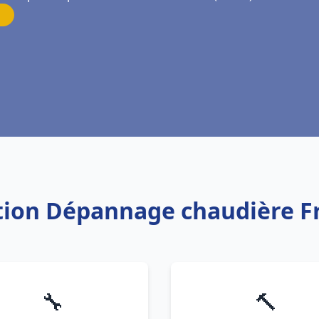
ation Dépannage chaudière Fr
🔧
🔨