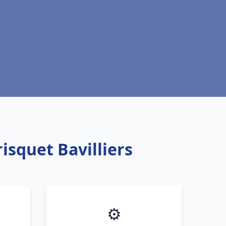
isquet Bavilliers
⚙️