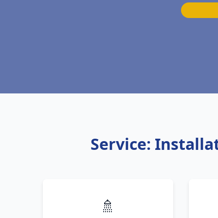
Service: Install
🚿