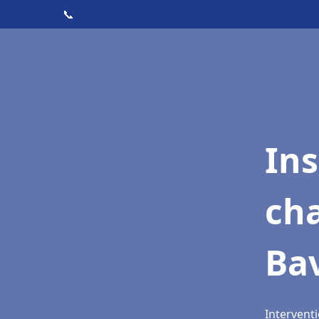
📞
In
cha
Bav
Interventi