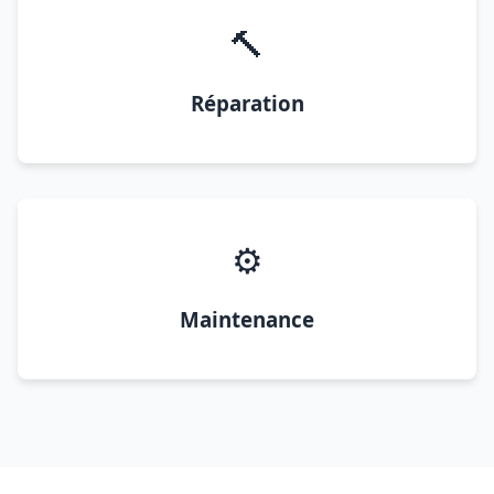
🔨
Réparation
⚙️
Maintenance