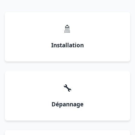
🚿
Installation
🔧
Dépannage