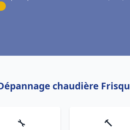
n Dépannage chaudière Frisqu
🔧
🔨