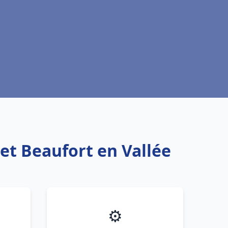
et Beaufort en Vallée
⚙️