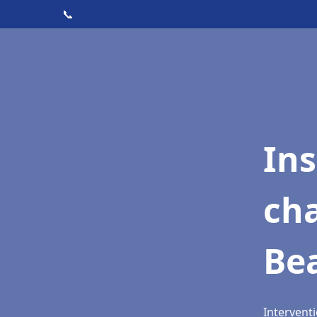
📞
In
cha
Bea
Interventi