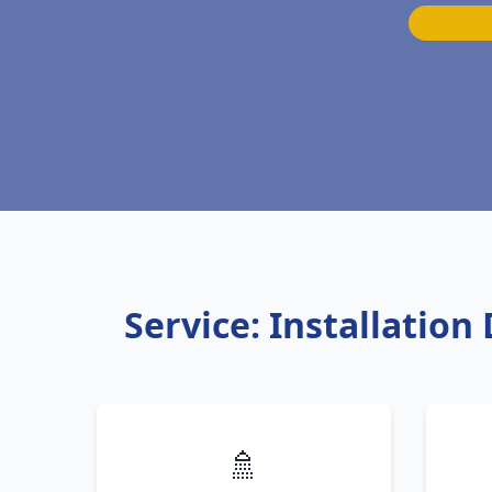
Service: Installatio
🚿