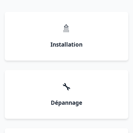
🚿
Installation
🔧
Dépannage