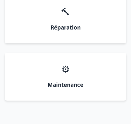
🔨
Réparation
⚙️
Maintenance