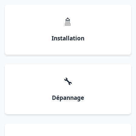
🚿
Installation
🔧
Dépannage