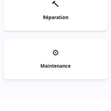
🔨
Réparation
⚙️
Maintenance