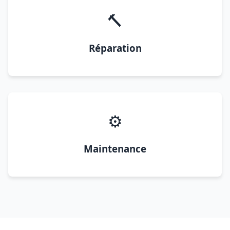
🔨
Réparation
⚙️
Maintenance