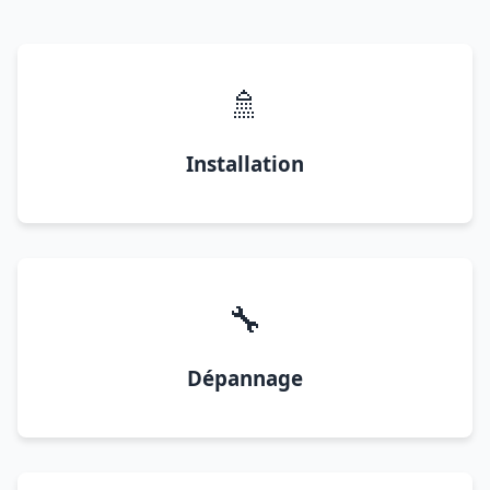
🚿
Installation
🔧
Dépannage