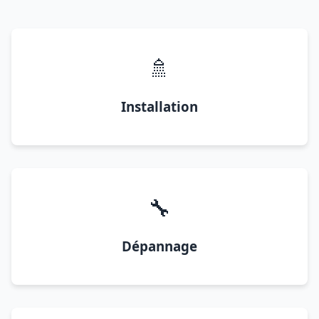
🚿
Installation
🔧
Dépannage