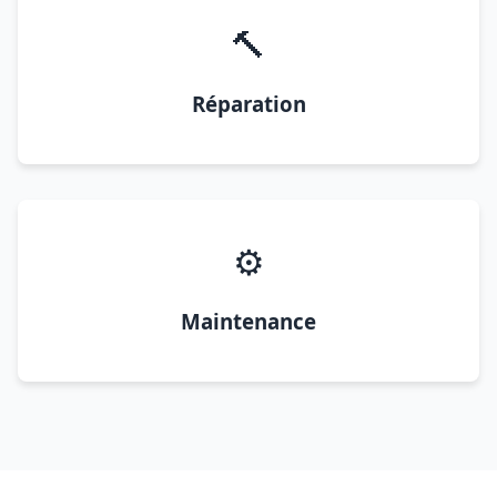
🔨
Réparation
⚙️
Maintenance