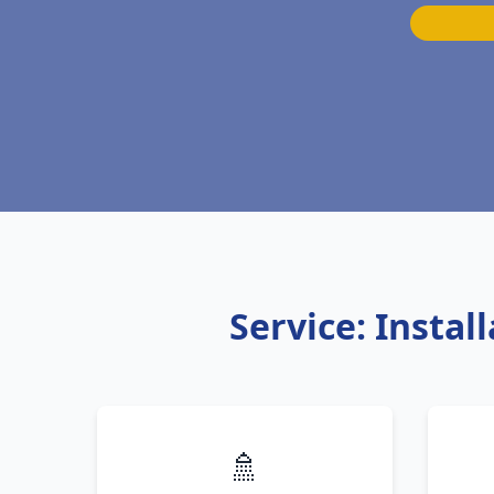
Service: Instal
🚿