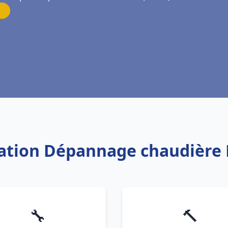
lation Dépannage chaudière F
🔧
🔨