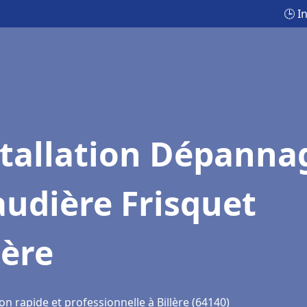
🕒 I
stallation Dépanna
udière Frisquet
lère
on rapide et professionnelle à Billère (64140)