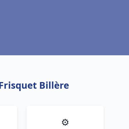
risquet Billère
⚙️