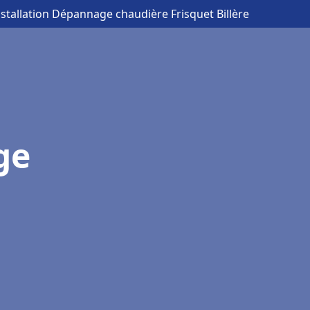
nstallation Dépannage chaudière Frisquet Billère
ge