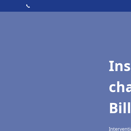
📞
In
cha
Bil
Interventi