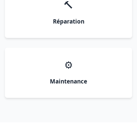
🔨
Réparation
⚙️
Maintenance