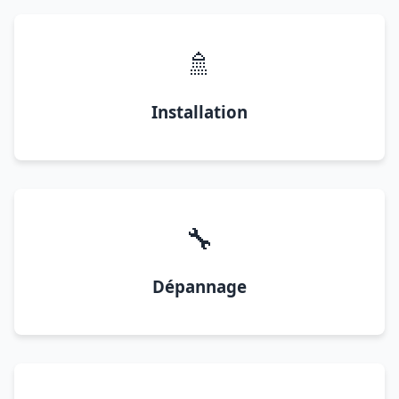
🚿
Installation
🔧
Dépannage