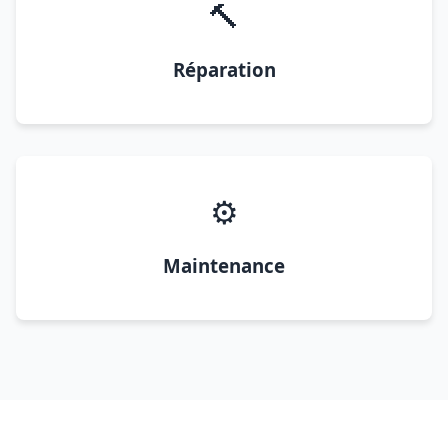
🔨
Réparation
⚙️
Maintenance