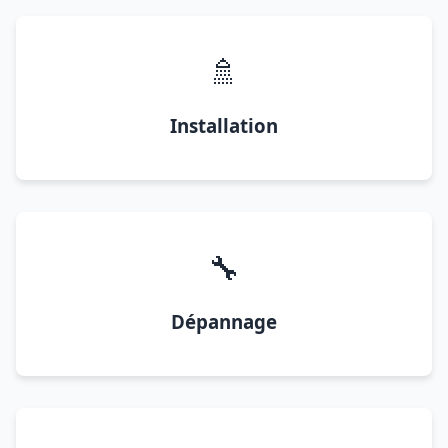
🚿
Installation
🔧
Dépannage