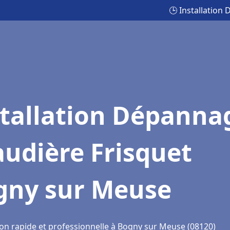
🕒 Installatio
stallation Dépanna
udière Frisquet
gny sur Meuse
ion rapide et professionnelle à Bogny sur Meuse (08120)