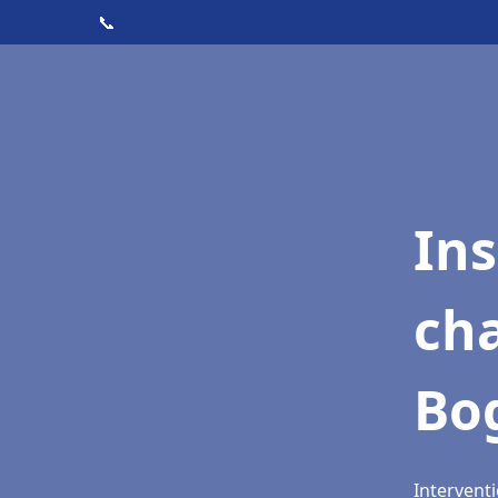
📞
In
cha
Bo
Intervent