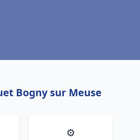
quet Bogny sur Meuse
⚙️