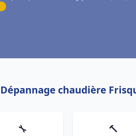
on Dépannage chaudière Fris
🔧
🔨