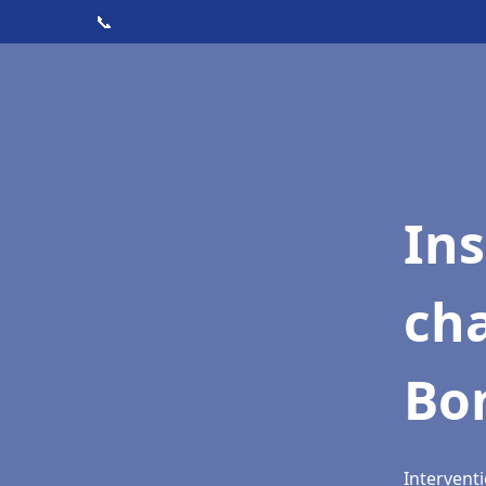
📞
In
cha
Bo
Intervent