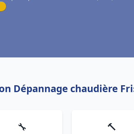
ation Dépannage chaudière Fr
🔧
🔨