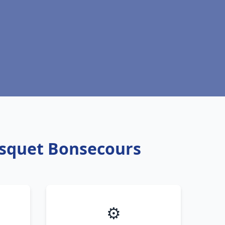
isquet Bonsecours
⚙️