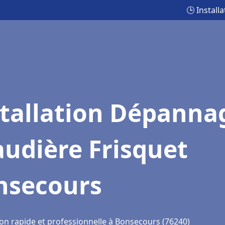
🕒 Instal
stallation Dépanna
udière Frisquet
nsecours
ion rapide et professionnelle à Bonsecours (76240)