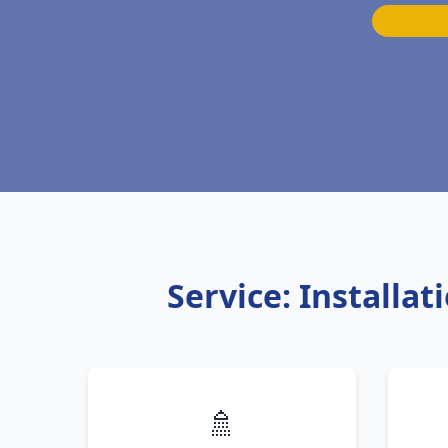
Service: Install
🚿