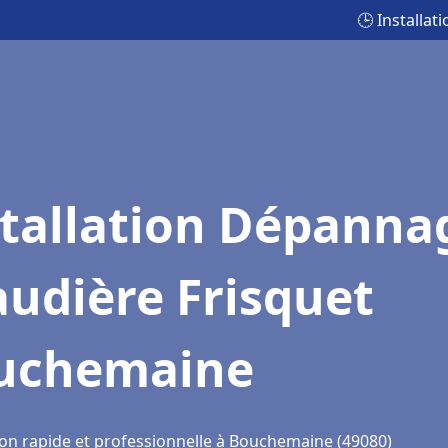
🕒 Installa
stallation Dépanna
udière Frisquet
uchemaine
ion rapide et professionnelle à Bouchemaine (49080)