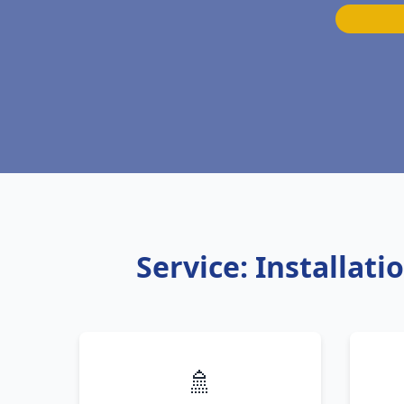
Service: Installa
🚿