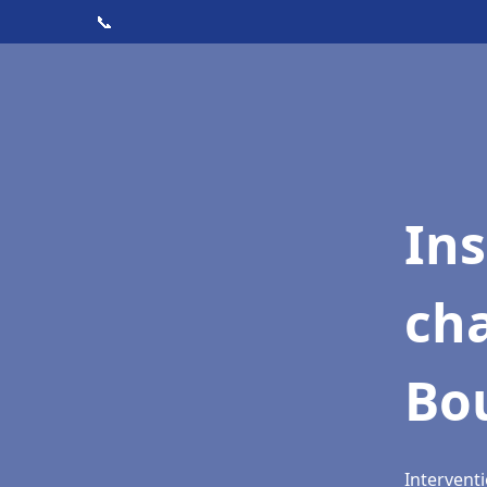
📞
In
cha
Bo
Intervent