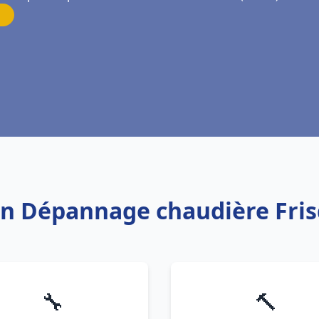
tion Dépannage chaudière Fr
🔧
🔨