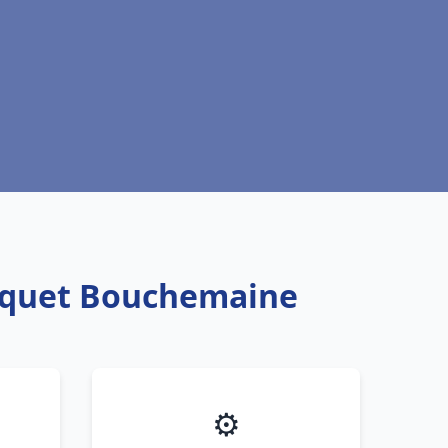
isquet Bouchemaine
⚙️