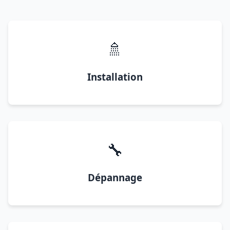
🚿
Installation
🔧
Dépannage