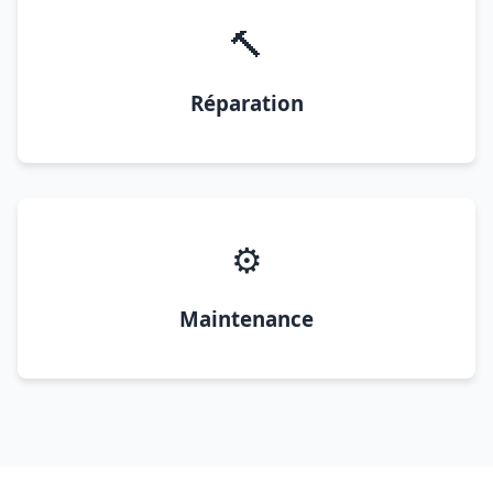
🔨
Réparation
⚙️
Maintenance