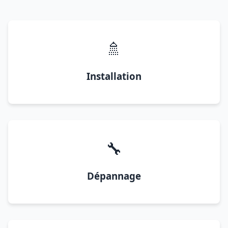
🚿
Installation
🔧
Dépannage