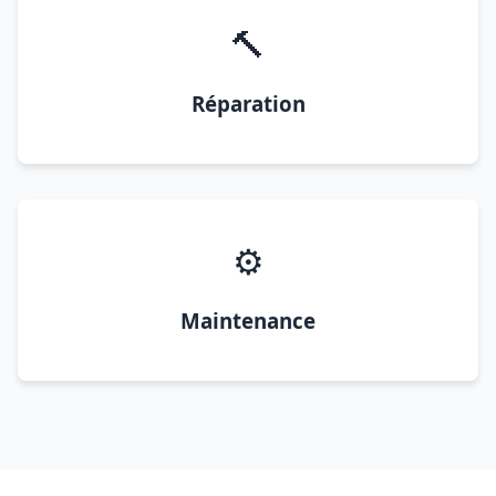
🔨
Réparation
⚙️
Maintenance