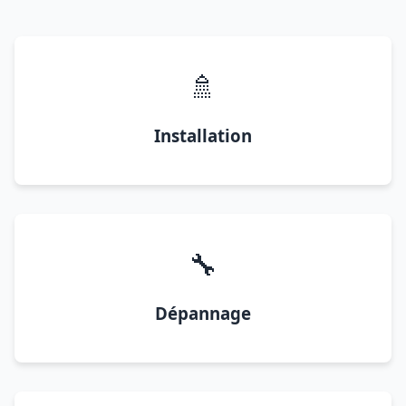
🚿
Installation
🔧
Dépannage