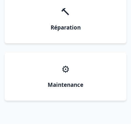
🔨
Réparation
⚙️
Maintenance