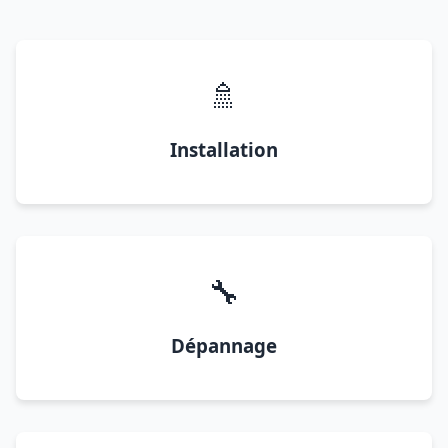
🚿
Installation
🔧
Dépannage