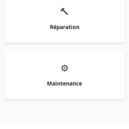
🔨
Réparation
⚙️
Maintenance