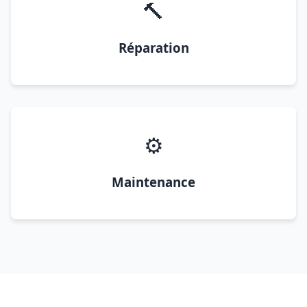
🔨
Réparation
⚙️
Maintenance