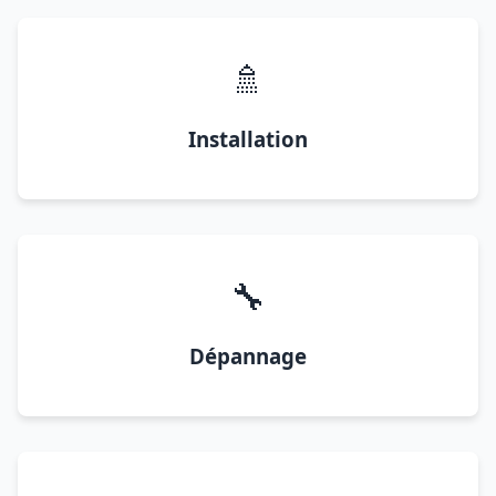
🚿
Installation
🔧
Dépannage