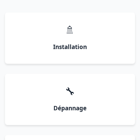
🚿
Installation
🔧
Dépannage