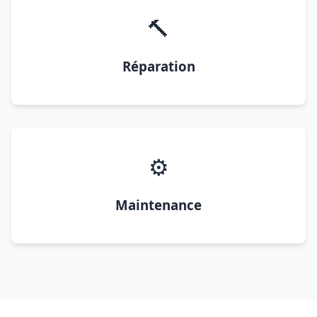
🔨
Réparation
⚙️
Maintenance