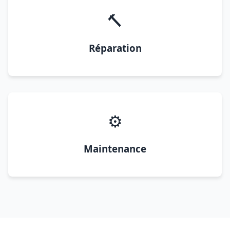
🔨
Réparation
⚙️
Maintenance