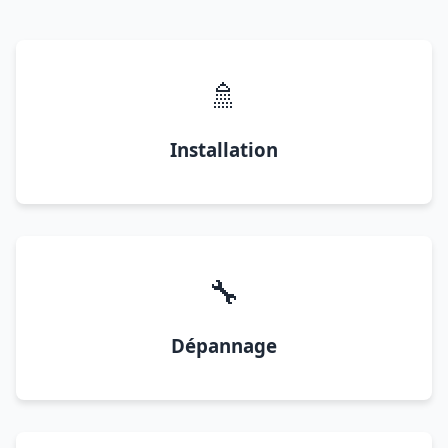
🚿
Installation
🔧
Dépannage