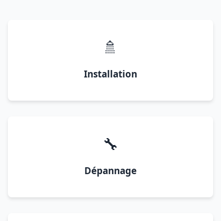
🚿
Installation
🔧
Dépannage