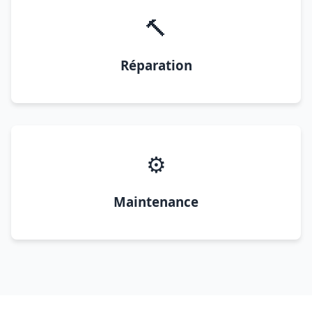
🔨
Réparation
⚙️
Maintenance