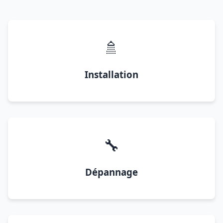
🚿
Installation
🔧
Dépannage