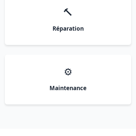
🔨
Réparation
⚙️
Maintenance