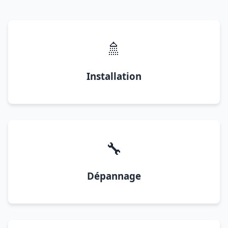
🚿
Installation
🔧
Dépannage