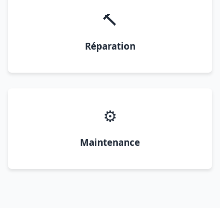
🔨
Réparation
⚙️
Maintenance