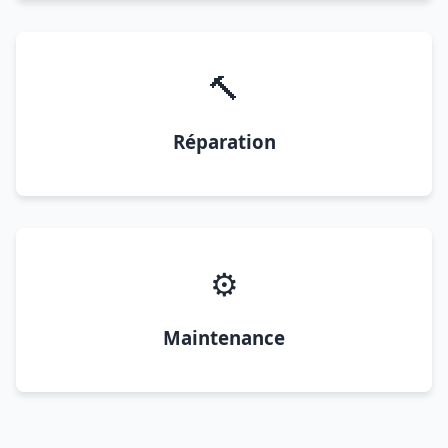
🔨
Réparation
⚙️
Maintenance