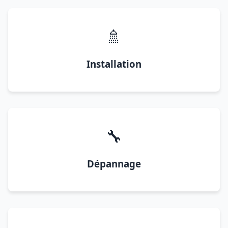
🚿
Installation
🔧
Dépannage