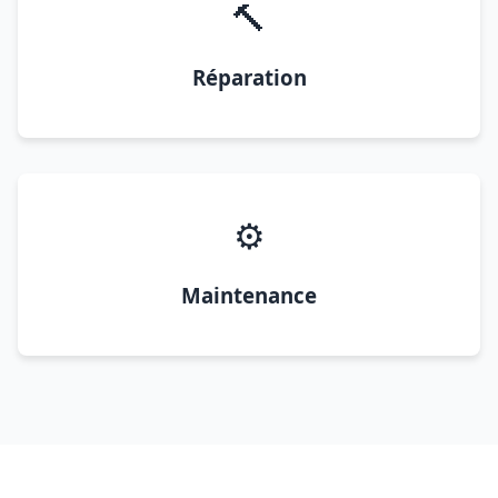
🔨
Réparation
⚙️
Maintenance