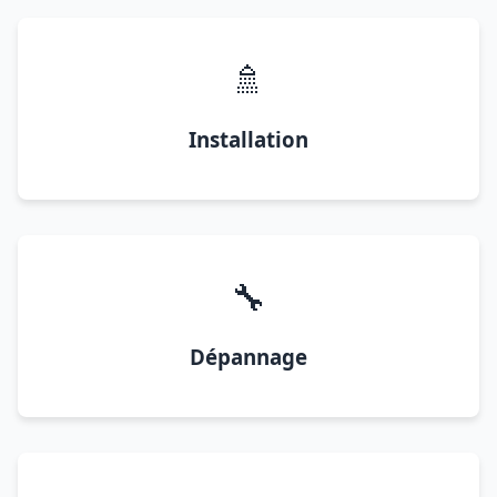
🚿
Installation
🔧
Dépannage