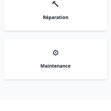
🔨
Réparation
⚙️
Maintenance