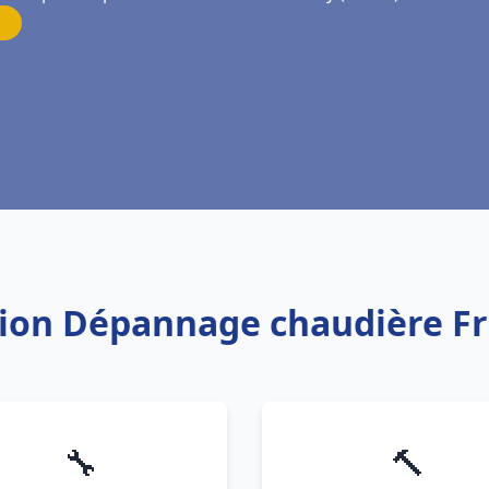
ation Dépannage chaudière 
🔧
🔨