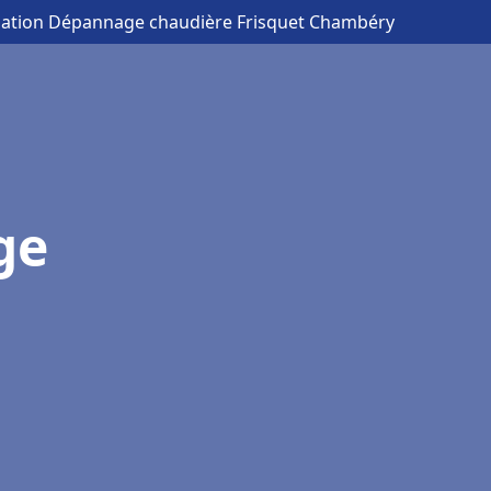
llation Dépannage chaudière Frisquet Chambéry
ge