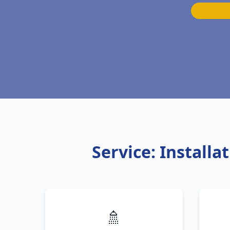
Service: Install
🚿