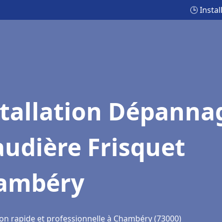
🕒 Insta
stallation Dépanna
udière Frisquet
ambéry
ion rapide et professionnelle à Chambéry (73000)