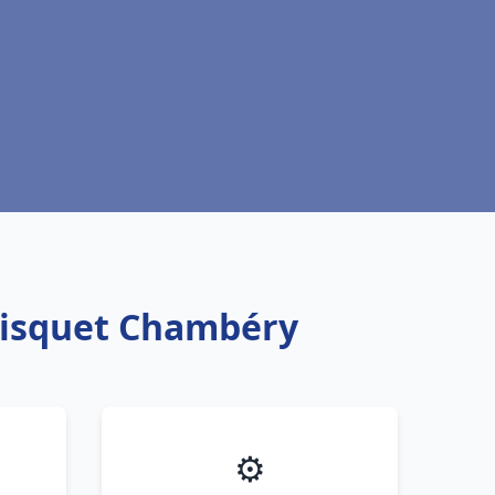
Frisquet Chambéry
⚙️