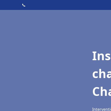
📞
In
cha
Ch
Intervent