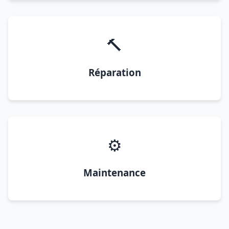
🔨
Réparation
⚙️
Maintenance