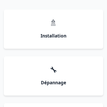
🚿
Installation
🔧
Dépannage