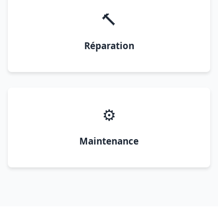
🔨
Réparation
⚙️
Maintenance