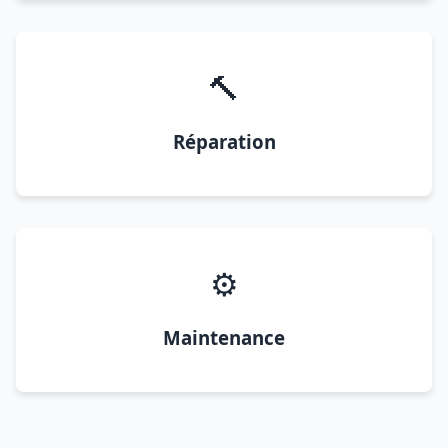
🔨
Réparation
⚙️
Maintenance