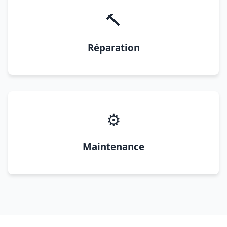
🔨
Réparation
⚙️
Maintenance