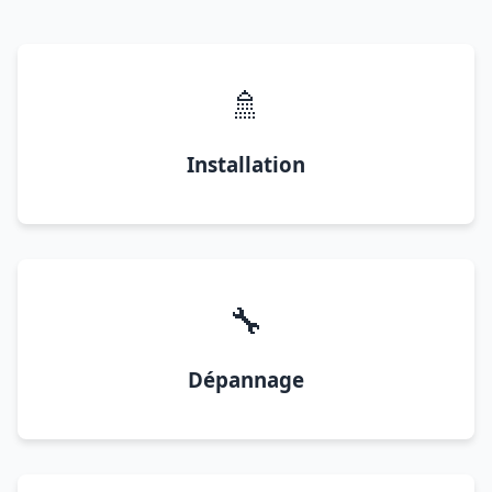
🚿
Installation
🔧
Dépannage