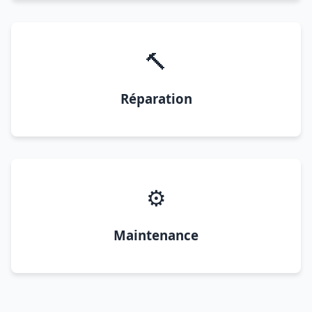
🔨
Réparation
⚙️
Maintenance