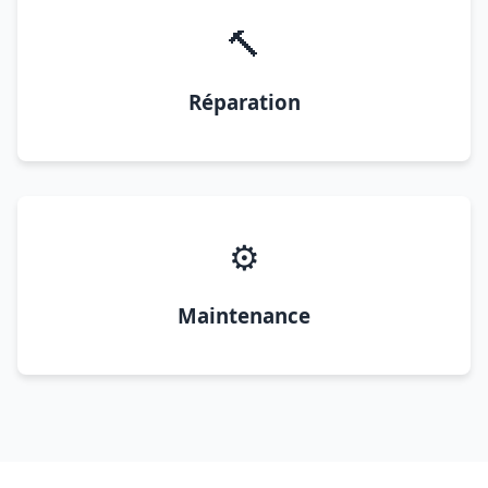
🔨
Réparation
⚙️
Maintenance