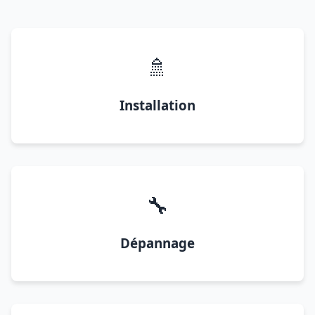
🚿
Installation
🔧
Dépannage