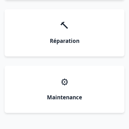
🔨
Réparation
⚙️
Maintenance